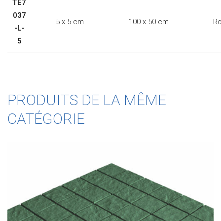
TE7
037
5 x 5 cm
100 x 50 cm
Ro
-L-
5
PRODUITS DE LA MÊME
CATÉGORIE