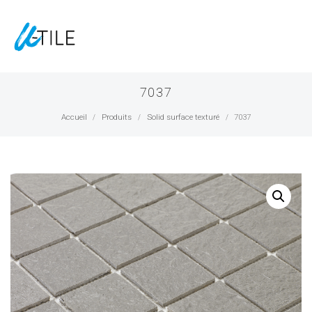
7037
Accueil
Produits
Solid surface texturé
7037
/
/
/