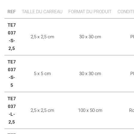
REF
TAILLE DU CARREAU
FORMAT DU PRODUIT
CONDIT
TE7
037
2,5 x 2,5 cm
30 x 30 cm
P
-S-
2,5
TE7
037
5 x 5 cm
30 x 30 cm
P
-S-
5
TE7
037
2,5 x 2,5 cm
100 x 50 cm
Ro
-L-
2,5