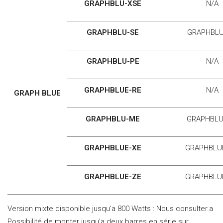
GRAPHBLU-XSE
N/A
GRAPHBLU-SE
GRAPHBL
GRAPHBLU-PE
N/A
GRAPHBLUE-RE
N/A
GRAPH BLUE
GRAPHBLU-ME
GRAPHBL
GRAPHBLUE-XE
GRAPHBLU
GRAPHBLUE-ZE
GRAPHBLU
Version mixte disponible jusqu’a 800 Watts : Nous consulter.a
Possibilité de monter jusqu’a deux barres en série sur