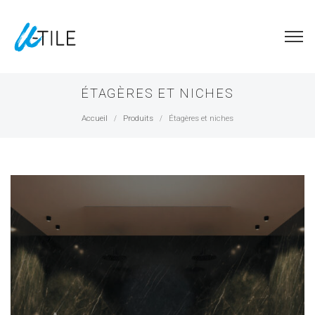
ÉTAGÈRES ET NICHES
Accueil
Produits
Étagères et niches
/
/