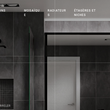
ONS
MOSAÏQU
RADIATEUR
ÉTAGÈRES ET
E
S
NICHES
ARRELER