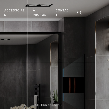
ACCESSOIRE
À
CONTAC
S
PROPOS
T
SOLUTION MOSAÏQUE