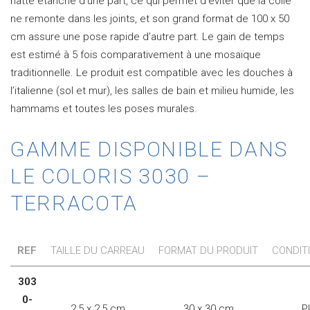
natte étanche d’une part, ce qui permet d’éviter que la colle
ne remonte dans les joints, et son grand format de 100 x 50
cm assure une pose rapide d’autre part. Le gain de temps
est estimé à 5 fois comparativement à une mosaïque
traditionnelle. Le produit est compatible avec les douches à
l’italienne (sol et mur), les salles de bain et milieu humide, les
hammams et toutes les poses murales.
GAMME DISPONIBLE DANS
LE COLORIS 3030 –
TERRACOTA
REF
TAILLE DU CARREAU
FORMAT DU PRODUIT
CONDIT
303
0-
2,5 x 2,5 cm
30 x 30 cm
P