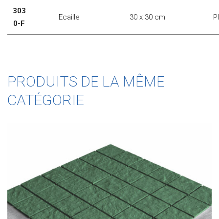
303
Ecaille
30 x 30 cm
P
0-F
PRODUITS DE LA MÊME
CATÉGORIE