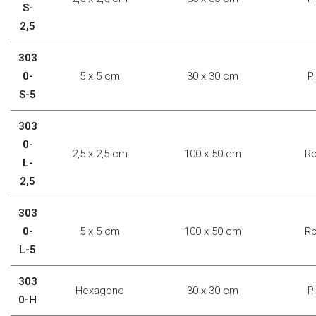
S-
2,5
303
0-
5 x 5 cm
30 x 30 cm
P
S-5
303
0-
2,5 x 2,5 cm
100 x 50 cm
Ro
L-
2,5
303
0-
5 x 5 cm
100 x 50 cm
Ro
L-5
303
Hexagone
30 x 30 cm
P
0-H