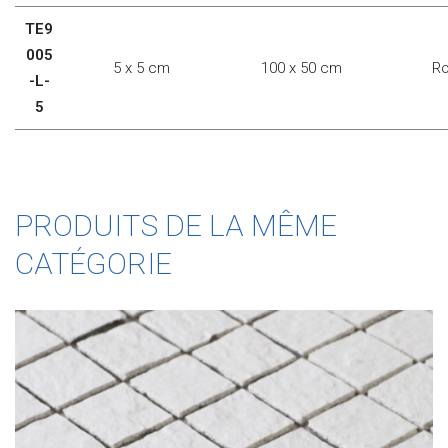
TE9
005
5 x 5 cm
100 x 50 cm
Ro
-L-
5
PRODUITS DE LA MÊME
CATÉGORIE