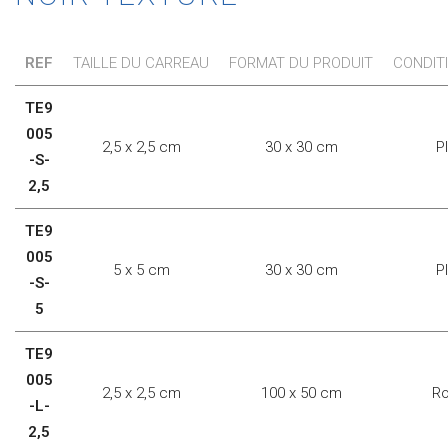
REF
TAILLE DU CARREAU
FORMAT DU PRODUIT
CONDIT
TE9
005
2,5 x 2,5 cm
30 x 30 cm
P
-S-
2,5
TE9
005
5 x 5 cm
30 x 30 cm
P
-S-
5
TE9
005
2,5 x 2,5 cm
100 x 50 cm
Ro
-L-
2,5