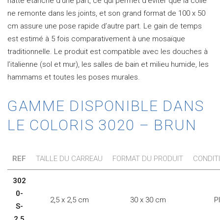
natte étanche d’une part, ce qui permet d’éviter que la colle
ne remonte dans les joints, et son grand format de 100 x 50
cm assure une pose rapide d’autre part. Le gain de temps
est estimé à 5 fois comparativement à une mosaïque
traditionnelle. Le produit est compatible avec les douches à
l’italienne (sol et mur), les salles de bain et milieu humide, les
hammams et toutes les poses murales.
GAMME DISPONIBLE DANS
LE COLORIS 3020 – BRUN
REF
TAILLE DU CARREAU
FORMAT DU PRODUIT
CONDIT
302
0-
2,5 x 2,5 cm
30 x 30 cm
P
S-
2,5