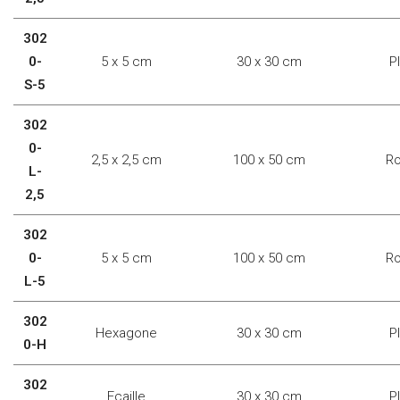
302
0-
5 x 5 cm
30 x 30 cm
P
S-5
302
0-
2,5 x 2,5 cm
100 x 50 cm
Ro
L-
2,5
302
0-
5 x 5 cm
100 x 50 cm
Ro
L-5
302
Hexagone
30 x 30 cm
P
0-H
302
Ecaille
30 x 30 cm
P