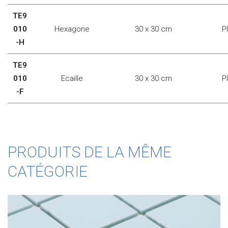
TE9
010
Hexagone
30 x 30 cm
P
-H
TE9
010
Ecaille
30 x 30 cm
P
-F
PRODUITS DE LA MÊME
CATÉGORIE