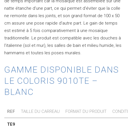
de temps important car la mosaïque est assemblée sur une
natte étanche d’une part, ce qui permet d’éviter que la colle
ne remonte dans les joints, et son grand format de 100 x 50
cm assure une pose rapide d’autre part. Le gain de temps
est estimé à 5 fois comparativement à une mosaïque
traditionnelle. Le produit est compatible avec les douches à
l’italienne (sol et mur), les salles de bain et milieu humide, les
hammams et toutes les poses murales.
GAMME DISPONIBLE DANS
LE COLORIS 9010TE –
BLANC
REF
TAILLE DU CARREAU
FORMAT DU PRODUIT
CONDIT
TE9