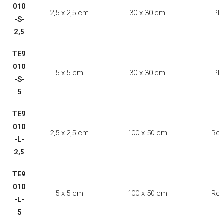
010
2,5 x 2,5 cm
30 x 30 cm
P
-S-
2,5
TE9
010
5 x 5 cm
30 x 30 cm
P
-S-
5
TE9
010
2,5 x 2,5 cm
100 x 50 cm
Ro
-L-
2,5
TE9
010
5 x 5 cm
100 x 50 cm
Ro
-L-
5