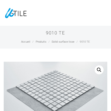
9010 TE
Accueil
Produits
Solid surface lisse
9010 TE
/
/
/