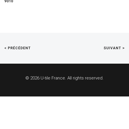
9010
< PRÉCÉDENT
SUIVANT >
© 2026 U-tile France. All rights reserved.