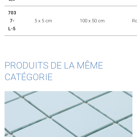
703
7-
5 x 5 cm
100 x 50 cm
Ro
L-5
PRODUITS DE LA MÊME
CATÉGORIE