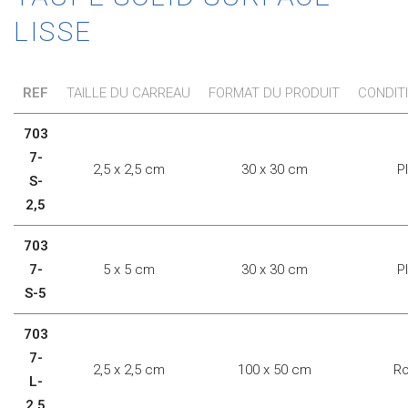
LISSE
REF
TAILLE DU CARREAU
FORMAT DU PRODUIT
CONDIT
703
7-
2,5 x 2,5 cm
30 x 30 cm
P
S-
2,5
703
7-
5 x 5 cm
30 x 30 cm
P
S-5
703
7-
2,5 x 2,5 cm
100 x 50 cm
Ro
L-
2,5