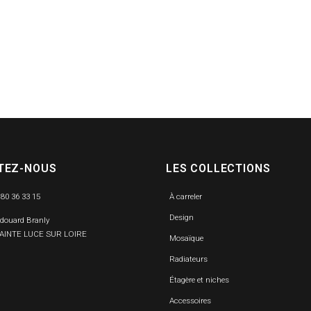
TEZ-NOUS
LES COLLECTIONS
 80 36 33 15
À carreler
Design
Edouard Branly
SAINTE LUCE SUR LOIRE
Mosaïque
Radiateurs
Étagère et niches
Accessoires