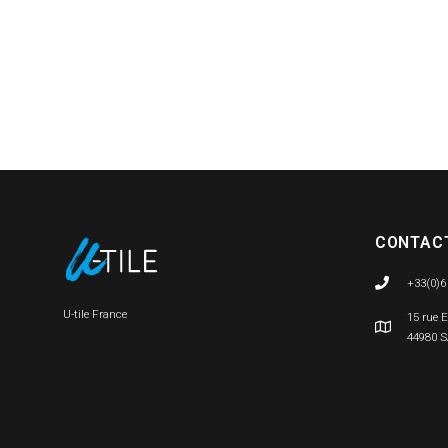
CONTAC
+33(0)6
U-tile France
15 rue 
44980 