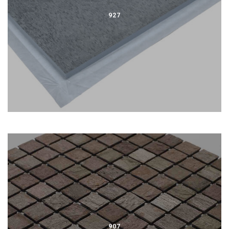
927
907