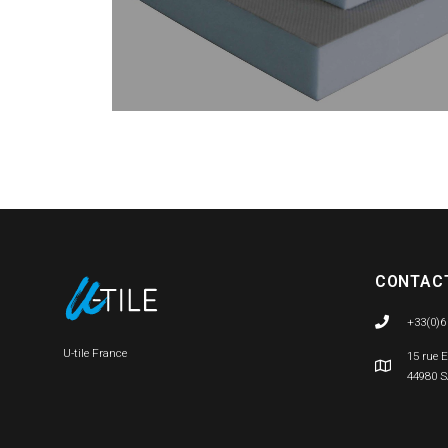
CONTAC
+33(0)6
U-tile France
15 rue 
44980 