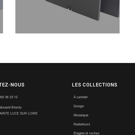
TEZ-NOUS
LES COLLECTIONS
 80 36 33 15
À carreler
Design
Edouard Branly
SAINTE LUCE SUR LOIRE
Mosaïque
Radiateurs
Étagère et niches