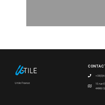
CONTAC
+33(0)6
U-tile France
15 rue 
44980 