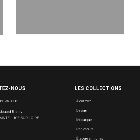
TEZ-NOUS
LES COLLECTIONS
 80 36 33 15
À carreler
Design
Edouard Branly
SAINTE LUCE SUR LOIRE
Mosaïque
Radiateurs
Étagère et niches