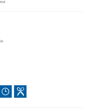
eur.
ée