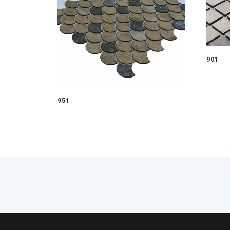
901
951