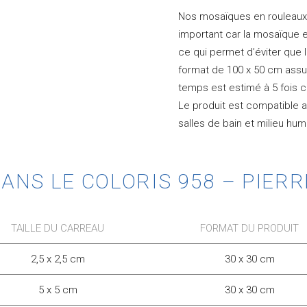
Nos mosaïques en rouleaux p
important car la mosaïque 
ce qui permet d’éviter que l
format de 100 x 50 cm assur
temps est estimé à 5 fois 
Le produit est compatible av
salles de bain et milieu h
NS LE COLORIS 958 – PIERRE
TAILLE DU CARREAU
FORMAT DU PRODUIT
2,5 x 2,5 cm
30 x 30 cm
5 x 5 cm
30 x 30 cm