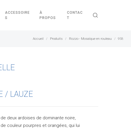
ACCESSOIRE
À
CONTAC
S
PROPOS
T
Accueil
Produits
Rozzo - Mosaïque en rouleau
958
/
/
/
ELLE
E / LAUZE
x de deux ardoises de dominante noire,
 de couleur pourpres et orangées, qui lui